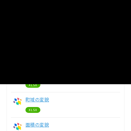
5
個のリソースがあります
まとめてダウンロード
戻る
河川
XLSX
位置と面積
XLSX
町域の変貌
XLSX
面積の変貌