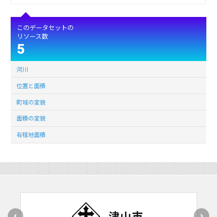
このデータセットの
リソース数
5
河川
位置と面積
町域の変貌
面積の変貌
有租地面積