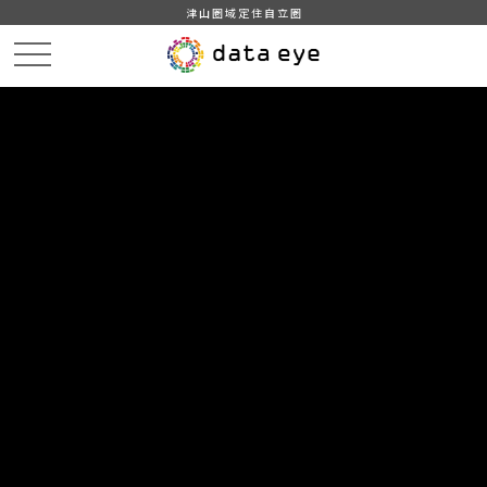
津山圏域定住自立圏
HOME
データカタログ
町域・面積
DATA
CATA
データカタログ
データセット名
町域・面積
奈義町の町域・面積
組織
奈義町
グループ
国土・気象