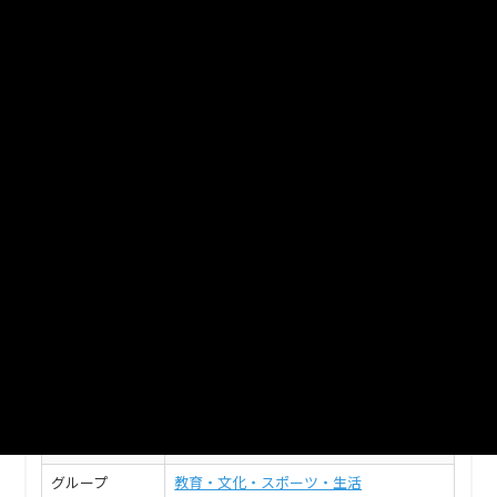
_20180109
津山市_保育所入所状況_2015分_20180109
XLS
津山市_保育所及び認定こども園入所状況
_2016分_20170605
津山市_保育所及び認定こども園入所状況_2016分
_20170605
XLSX
このデータセットの情報
フィールド
値
タイトル
津山市_保育所及び認定こども園入所状況
組織名
津山市
グループ
教育・文化・スポーツ・生活