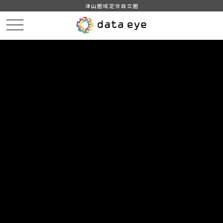
津山圏域定住自立圏
HOME
データカタログ
津山市_保育所及び認定こども園入所状況
DATA
CATA
データカタログ
データセット名
津山市_保育所及び認定こども園入
所状況
津山市統計情報
組織
津山市
グループ
教育・文化・スポーツ・生活