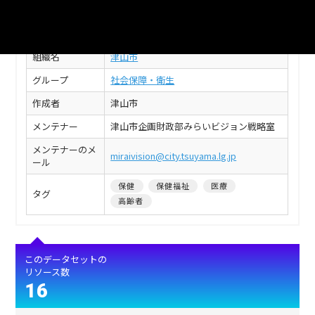
フィールド
値
タイトル
津山市_後期高齢者医療加入状況
組織名
津山市
グループ
社会保障・衛生
作成者
津山市
メンテナー
津山市企画財政部みらいビジョン戦略室
メンテナーのメ
miraivision@city.tsuyama.lg.jp
ール
保健
保健福祉
医療
タグ
高齢者
このデータセットの
リソース数
16