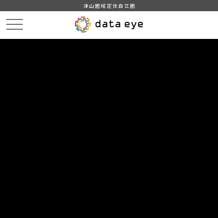
津山圏域定住自立圏
HOME
データカタログ
津山市_後期高齢者医療加入状況
DATA
CATA
データカタログ
データセット名
津山市_後期高齢者医療加入状況
津山市統計情報
組織
津山市
グループ
社会保障・衛生