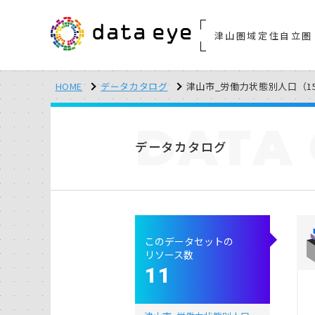
津山圏域定住自立圏
HOME
データカタログ
津山市_労働力状態別人口（1
DATA
データカタログ
このデータセットの
リソース数
11