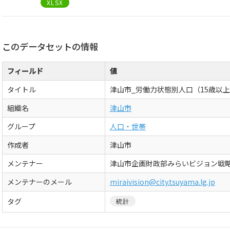
XLSX
このデータセットの情報
フィールド
値
タイトル
津山市_労働力状態別人口（15歳以
組織名
津山市
グループ
人口・世帯
作成者
津山市
メンテナー
津山市企画財政部みらいビジョン戦
メンテナーのメール
miraivision@city.tsuyama.lg.jp
タグ
統計