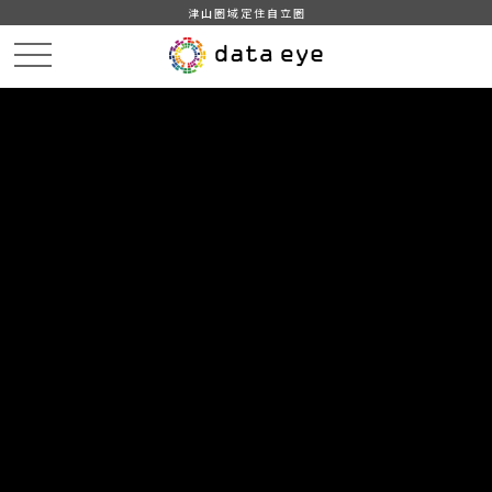
津山圏域定住自立圏
HOME
データカタログ
津山市_世帯の種類・世帯人数別世帯数及び世帯人数
DATA
CATA
データカタログ
データセット名
津山市_世帯の種類・世帯人数別世
帯数及び世帯人数
津山市統計情報
組織
津山市
グループ
人口・世帯