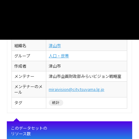
このデータセットの情報
フィールド
値
津山市_世帯の種類・世帯人数別世帯数及
タイトル
び世帯人数
組織名
津山市
グループ
人口・世帯
作成者
津山市
メンテナー
津山市企画財政部みらいビジョン戦略室
メンテナーのメ
miraivision@city.tsuyama.lg.jp
ール
タグ
統計
このデータセットの
リソース数