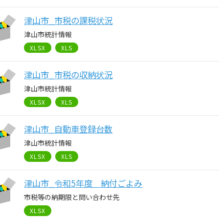
津山市_市税の課税状況
津山市統計情報
XLSX
XLS
津山市_市税の収納状況
津山市統計情報
XLSX
XLS
津山市_自動車登録台数
津山市統計情報
XLSX
XLS
津山市_令和5年度 納付ごよみ
市税等の納期限と問い合わせ先
XLSX