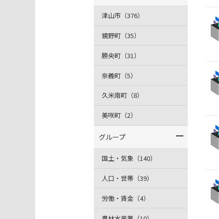
津山市（376）
鏡野町（35）
勝央町（31）
奈義町（5）
久米南町（8）
美咲町（2）
グループ
国土・気象（140）
人口・世帯（39）
労働・賃金（4）
農林水産業（10）