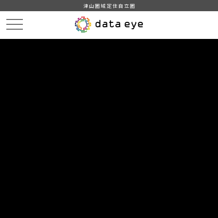
津山圏域定住自立圏
HOME
データカタログ
津山市_広戸風の風向・風速（計測地点広戸小）_2014年1月分
津山市_広戸風の風向・風速（計測地点広戸小）_20140125_20190131
DATA
CATA
データカタログ
データセット名
津山市_広戸風の風向・風速（計測
地点広戸小）_2014年1月分
リソース名
津山市_広戸風の風向・風速
（計測地点広戸小）