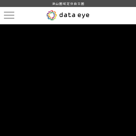
津山圏域定住自立圏
HOME
データカタログ
津山市_広戸風の風向・風速（計測地点広戸小）_2014年5月分
津山市_広戸風の風向・風速（計測地点広戸小）_20140503_20190201
DATA
CATA
データカタログ
データセット名
津山市_広戸風の風向・風速（計測
地点広戸小）_2014年5月分
リソース名
津山市_広戸風の風向・風速
（計測地点広戸小）