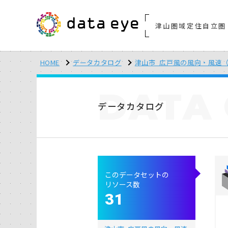
津山圏域定住自立圏
HOME
データカタログ
津山市_広戸風の風向・風速（
DATA
データカタログ
このデータセットの
リソース数
31