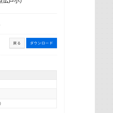
点広戸小）
1
戻る
ダウンロード
0）