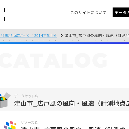
このサイトについて
データ
計測地点広戸小）_2014年5月分
津山市_広戸風の風向・風速（計測地点広戸
CATALOG
データセット名
津山市_広戸風の風向・風速（計測地点広戸
リソース名