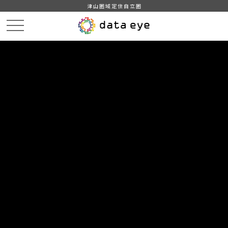
津山圏域定住自立圏
HOME
データカタログ
津山市_広戸風の風向・風速（計測地点広戸小）_2014年5月分
津山市_広戸風の風向・風速（計測地点広戸小）_20140512_20190201
DATA
CATA
データカタログ
データセット名
津山市_広戸風の風向・風速（計測
地点広戸小）_2014年5月分
リソース名
津山市_広戸風の風向・風速
（計測地点広戸小）