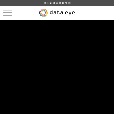
津山圏域定住自立圏
HOME
データカタログ
津山市_広戸風の風向・風速（計測地点広戸小）_2014年5月分
津山市_広戸風の風向・風速（計測地点広戸小）_20140514_20190201
DATA
CATA
データカタログ
データセット名
津山市_広戸風の風向・風速（計測
地点広戸小）_2014年5月分
リソース名
津山市_広戸風の風向・風速
（計測地点広戸小）