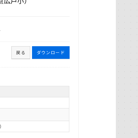
点広戸小）
1
戻る
ダウンロード
0）