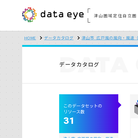
津山圏域定住自立圏
HOME
データカタログ
津山市_広戸風の風向・風速（
DATA
データカタログ
このデータセットの
リソース数
31