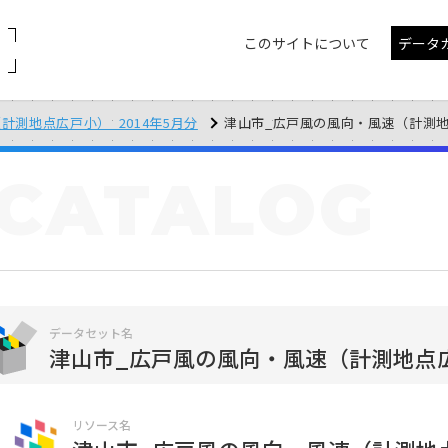
このサイトについて
データ
計測地点広戸小）_2014年5月分
津山市_広戸風の風向・風速（計測地点広戸
CATALOG
データセット名
津山市_広戸風の風向・風速（計測地点広戸
リソース名