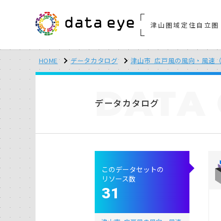
津山圏域定住自立圏
HOME
データカタログ
津山市_広戸風の風向・風速（
DATA
データカタログ
このデータセットの
リソース数
31