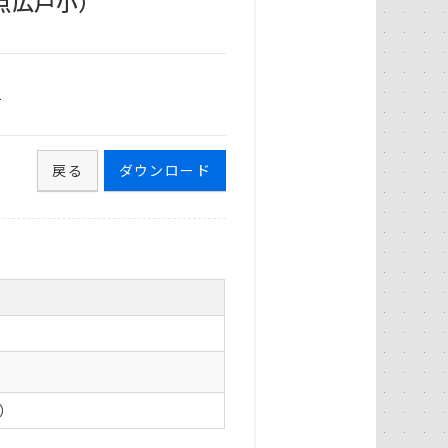
点広戸小）
1
戻る
ダウンロード
0）