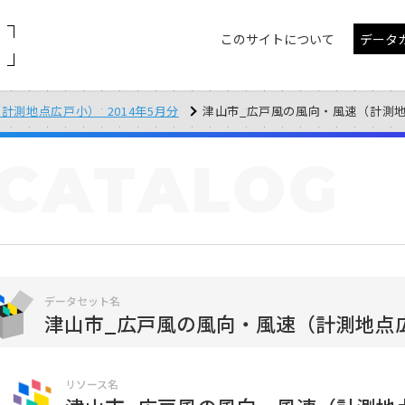
このサイトについて
データ
計測地点広戸小）_2014年5月分
津山市_広戸風の風向・風速（計測地点広戸
CATALOG
データセット名
津山市_広戸風の風向・風速（計測地点広戸
リソース名