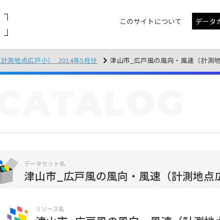
このサイトについて
データ
計測地点広戸小）_2014年5月分
津山市_広戸風の風向・風速（計測地点広戸
CATALOG
データセット名
津山市_広戸風の風向・風速（計測地点広戸
リソース名