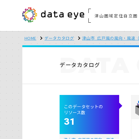
津山圏域定住自立圏
HOME
データカタログ
津山市_広戸風の風向・風速（
DATA
データカタログ
このデータセットの
リソース数
31