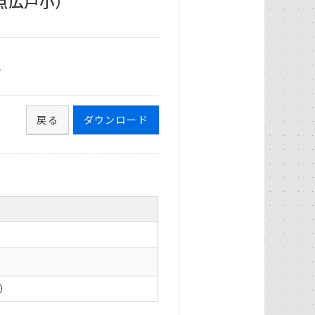
点広戸小）
1
戻る
ダウンロード
0）