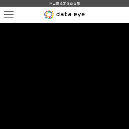
津山圏域定住自立圏
HOME
データカタログ
津山市_広戸風の風向・風速（計測地点広戸小）_2014年5月分
津山市_広戸風の風向・風速（計測地点広戸小）_20140528_20190201
DATA
CATA
データカタログ
データセット名
津山市_広戸風の風向・風速（計測
地点広戸小）_2014年5月分
リソース名
津山市_広戸風の風向・風速
（計測地点広戸小）