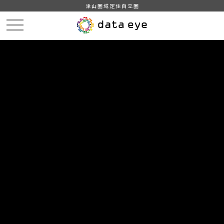
津山圏域定住自立圏
HOME
データカタログ
津山市_産業別就業人口
津山市_産業別就業人口_2023分_20240401
DATA
CATA
データカタログ
データセット名
津山市_産業別就業人口
リソース名
津山市_産業別就業人口_2023分
_20240401