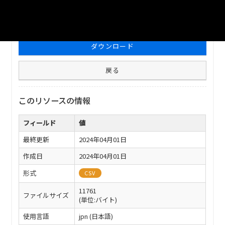
ファイル名
津山市_産業別就業人口_2023分_20240401.xlsx
ダウンロード
戻る
このリソースの情報
フィールド
値
最終更新
2024年04月01日
作成日
2024年04月01日
形式
CSV
11761
ファイルサイズ
(単位:バイト)
使用言語
jpn (日本語)