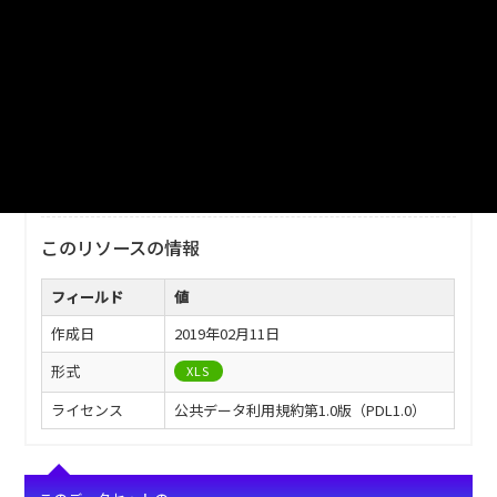
ファイル名
津山市_救急出場状況（津山市）_2012分_20180206.xls
ダウンロード
戻る
このリソースの情報
フィールド
値
作成日
2019年02月11日
形式
XLS
ライセンス
公共データ利用規約第1.0版（PDL1.0）