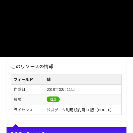
ファイル名
津山市_救急出場状況（津山市）_2010分_20180206.xls
ダウンロード
戻る
このリソースの情報
フィールド
値
作成日
2019年02月11日
形式
XLS
ライセンス
公共データ利用規約第1.0版（PDL1.0）