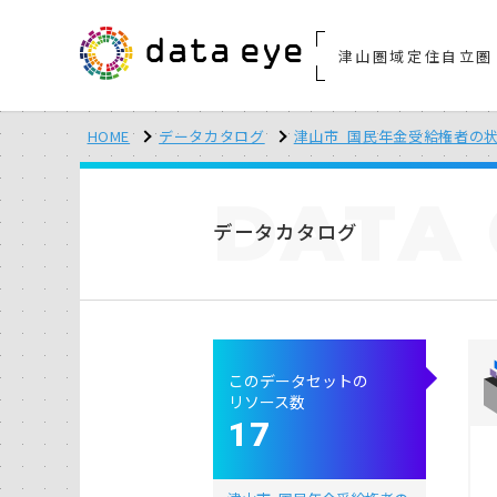
津山圏域定住自立圏
HOME
データカタログ
津山市_国民年金受給権者の
DATA
データカタログ
このデータセットの
リソース数
17