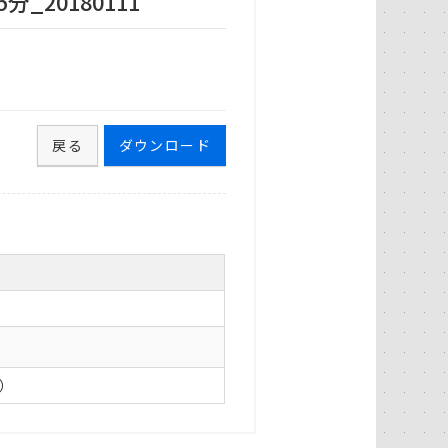
_20180111
戻る
ダウンロード
0）